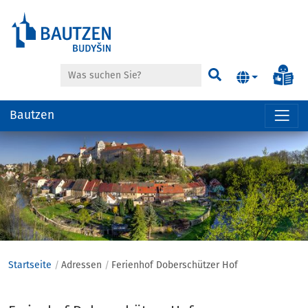
Suche
Inf
Suchen
Bautzen
Hauptregion
der
Seite
anspringen
Startseite
Adressen
Ferienhof Doberschützer Hof