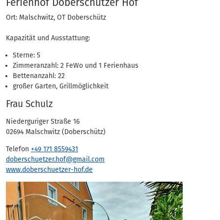
Adressen
Ferienhof Doberschützer Hof
Ort: Malschwitz, OT Doberschütz
Kapazität und Ausstattung:
Sterne: 5
Zimmeranzahl: 2 FeWo und 1 Ferienhaus
Bettenanzahl: 22
großer Garten, Grillmöglichkeit
Frau Schulz
Niederguriger Straße 16
02694 Malschwitz (Doberschütz)
Telefon
+49 171 8559431
doberschuetzer.hof@gmail.com
www.doberschuetzer-hof.de