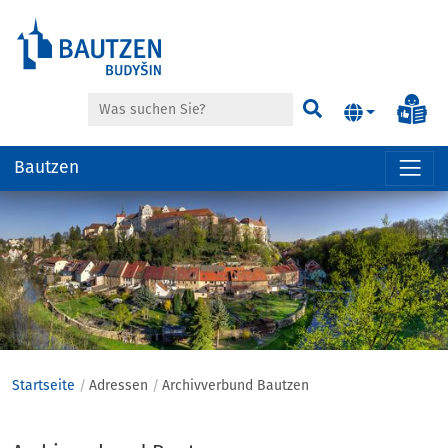
Suche
Inf
Suchen
Bautzen
Hauptregion
der
Seite
anspringen
Startseite
Adressen
Archivverbund Bautzen