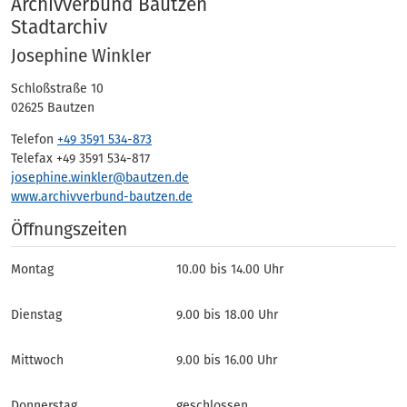
Adressen
Archivverbund Bautzen
Stadtarchiv
Josephine Winkler
Schloßstraße 10
02625 Bautzen
Telefon
+49 3591 534-873
Telefax +49 3591 534-817
josephine.winkler@bautzen.de
www.archivverbund-bautzen.de
Öffnungszeiten
Montag
10.00 bis 14.00 Uhr
Dienstag
9.00 bis 18.00 Uhr
Mittwoch
9.00 bis 16.00 Uhr
Donnerstag
geschlossen