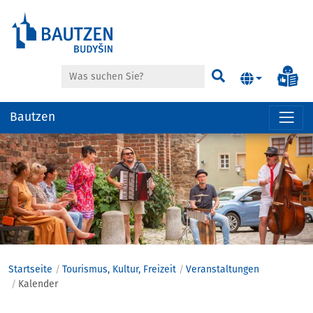
Suche
Inf
Suchen
Bautzen
Hauptregion
der
Seite
anspringen
Startseite
Tourismus, Kultur, Freizeit
Veranstaltungen
Kalender