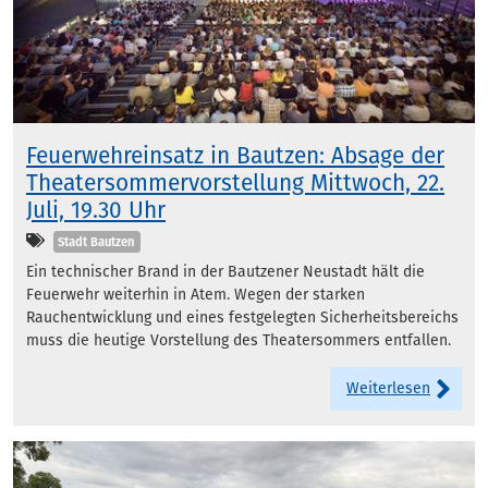
Feuerwehreinsatz in Bautzen: Absage der
Theatersommervorstellung Mittwoch, 22.
Juli, 19.30 Uhr
Kategorien
Stadt Bautzen
Ein technischer Brand in der Bautzener Neustadt hält die
Feuerwehr weiterhin in Atem. Wegen der starken
Rauchentwicklung und eines festgelegten Sicherheitsbereichs
muss die heutige Vorstellung des Theatersommers entfallen.
Weiterlesen