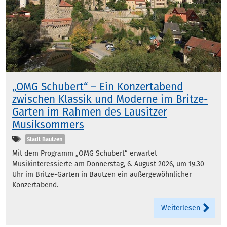
„OMG Schubert“ – Ein Konzertabend
zwischen Klassik und Moderne im Britze-
Garten im Rahmen des Lausitzer
Musiksommers
Kategorien
Stadt Bautzen
Mit dem Programm „OMG Schubert“ erwartet
Musikinteressierte am Donnerstag, 6. August 2026, um 19.30
Uhr im Britze-Garten in Bautzen ein außergewöhnlicher
Konzertabend.
Weiterlesen