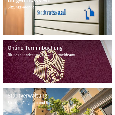
Bürgerinfosystem
Sitzungskalender
Online-Terminbuchung
für das Standesamt, Einwohnermeldeamt
Stadtverwaltung
Struktur, Aufgaben und Bürgerservice