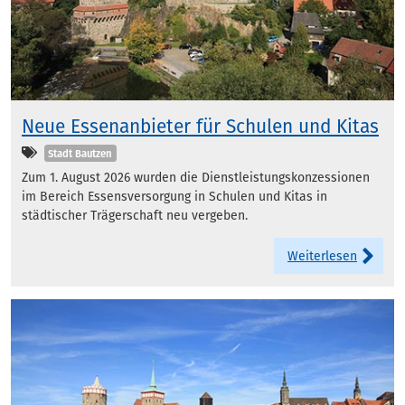
Neue Essenanbieter für Schulen und Kitas
Kategorien
Stadt Bautzen
Zum 1. August 2026 wurden die Dienstleistungskonzessionen
im Bereich Essensversorgung in Schulen und Kitas in
städtischer Trägerschaft neu vergeben.
Weiterlesen