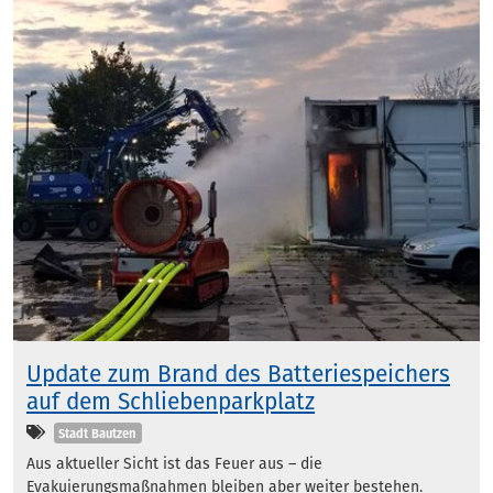
Update zum Brand des Batteriespeichers
auf dem Schliebenparkplatz
Kategorien
Stadt Bautzen
Aus aktueller Sicht ist das Feuer aus – die
Evakuierungsmaßnahmen bleiben aber weiter bestehen.