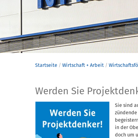
Startseite
Wirtschaft + Arbeit
Wirtschaftsf
Fachkräfte
Werden Sie Projektdenk
Sie sind 
zündende 
begeistern
in der Obe
doch um un