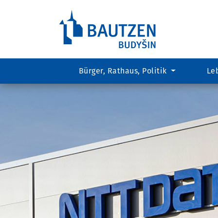
Bürger, Rathaus, Politik
Le
Hauptregion
der
Seite
anspringen