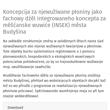
Koncepcija za njewu
Koncepcija za njewužiwane płoniny jako
fachowy dźěl Integrowaneho koncepta za
měšćanske wuwiće (INSEK) města
Budyšina
Na zakładźe strukturneje změny w zańdźenych lětach nasta rjad
njewužiwanych abo mjenje wužiwanych twarjenjow a płoninow.
Tute objekty buchu systematisce registrowane a z pomocu
planowanskich, hospodarskich a ekologiskich wuwićowych
potencialow pohódnoćene, zo by so trajnoskutkowne wužiwanje
resp. zwužitkowanje zawěsćiło.
Wudźěłanje fachoweho dźěla za njewužiwane płoniny zmóžnja
městu Budyšinej, přehlad wo wobstejacych objektach docpěć kaž
tež so wo přiražki z programow za rewitalizaciju njewužiwanych
płoninow prócować. Spěchowanske wuměnjenja maja so při tym
stajnje wobkedźbować.
Download