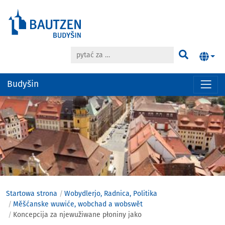
pytać za …
Pytać
Budyšin
Hauptregion
der
Seite
anspringen
Startowa strona
Wobydlerjo, Radnica, Politika
Měšćanske wuwiće, wobchad a wobswět
Koncepcija za njewužiwane płoniny jako