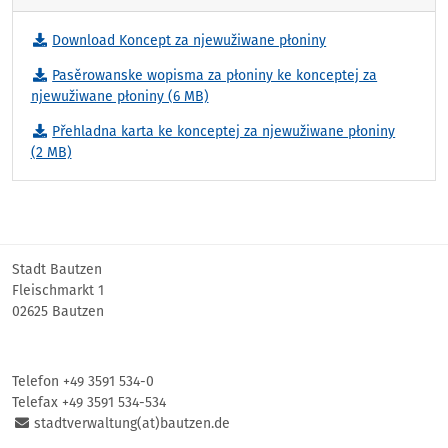
Download Koncept za njewužiwane płoniny
Pasěrowanske wopisma za płoniny ke konceptej za
njewužiwane płoniny (6 MB)
Přehladna karta ke konceptej za njewužiwane płoniny
(2 MB)
Stadt Bautzen
Fleischmarkt 1
02625 Bautzen
Telefon +49 3591 534-0
Telefax +49 3591 534-534
stadtverwaltung(at)bautzen.de