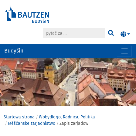
pytać za …
Pytać
Budyšin
Hauptregion
der
Seite
anspringen
Startowa strona
Wobydlerjo, Radnica, Politika
Měšćanske zarjadnistwo
Zapis zarjadow