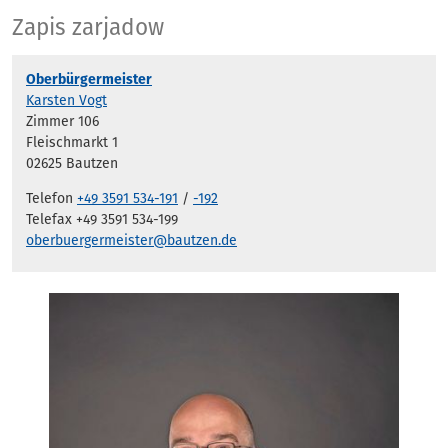
Zapis zarjadow
Zapis zarjadow
Oberbürgermeister
Karsten Vogt
Zimmer 106
Fleischmarkt 1
02625 Bautzen
Telefon
+49 3591 534-191
/
-192
Telefax +49 3591 534-199
oberbuergermeister@bautzen.de