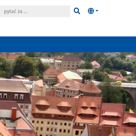
 za …
Pytać