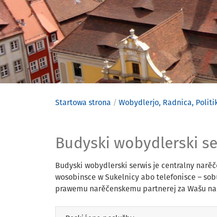
Startowa strona
Wobydlerjo, Radnica, Politi
Budyski wo
Budyski wobydlerski se
Budyski wobydlerski serwis je centralny narě
wosobinsce w Sukelnicy abo telefonisce – so
prawemu narěčenskemu partnerej za Wašu na