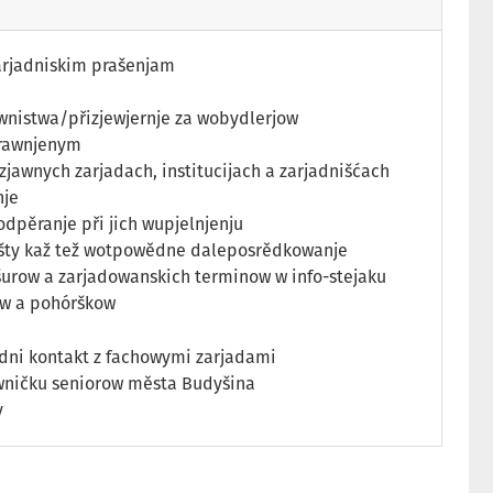
arjadniskim prašenjam
wnistwa/přizjewjernje za wobydlerjow
prawnjenym
jawnych zarjadach, institucijach a zarjadnišćach
nje
pěranje při jich wupjelnjenju
šty kaž tež wotpowědne daleposrědkowanje
šurow a zarjadowanskich terminow w info-stejaku
ow a pohórškow
ědni kontakt z fachowymi zarjadami
wničku seniorow města Budyšina
y