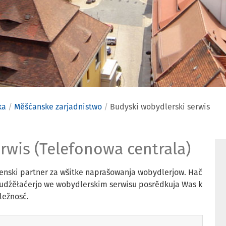
ka
Měšćanske zarjadnistwo
Budyski wobydlerski serwis
bydlerski 
rwis (Telefonowa centrala)
čenski partner za wšitke naprašowanja wobydlerjow. Hač
budźěłaćerjo we wobydlerskim serwisu posrědkuja Was k
ležnosć.