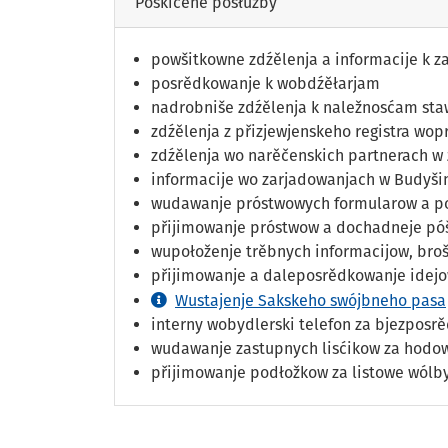
Poskićene posłužby
powšitkowne zdźělenja a informacije k z
posrědkowanje k wobdźěłarjam
nadrobniše zdźělenja k naležnosćam sta
zdźělenja z přizjewjenskeho registra wo
zdźělenja wo narěčenskich partnerach w z
informacije wo zarjadowanjach w Budyši
wudawanje próstwowych formularow a pod
přijimowanje próstwow a dochadneje pó
wupołoženje trěbnych informacijow, bro
přijimowanje a daleposrědkowanje idej
Wustajenje Sakskeho swójbneho pasa
interny wobydlerski telefon za bjezposr
wudawanje zastupnych lisćikow za hodo
přijimowanje podłožkow za listowe wólb