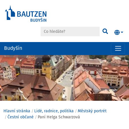
Co hledáte?
Hledat
Budyšín
Hauptregion
der
Seite
anspringen
Hlavní stránka
Lidé, radnice, politika
Městský portrét
Čestní občané
Paní Helga Schwarzová