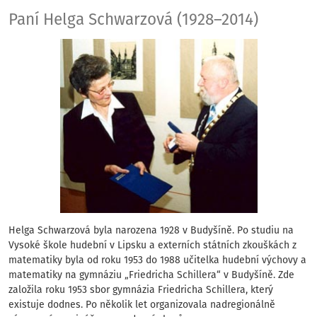
Paní Helga Schwarz
Paní Helga Schwarzová (1928–2014)
Helga Schwarzová byla narozena 1928 v Budyšíně. Po studiu na
Vysoké škole hudební v Lipsku a externích státních zkouškách z
matematiky byla od roku 1953 do 1988 učitelka hudební výchovy a
matematiky na gymnáziu „Friedricha Schillera“ v Budyšíně. Zde
založila roku 1953 sbor gymnázia Friedricha Schillera, který
existuje dodnes. Po několik let organizovala nadregionálně