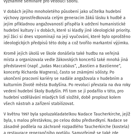
významné semináře pro vedoucí sborů.
V dobách jejího mnoholetého působení jako učitelka hudební
výchovy zprostředkovala celým generacím žáků lásku k hudbě a
jejím příkladnou angažovaností přispěla k udržení humanistické
hudební kultury i v dobách, které si kladly jiné ideologické priority.
Její žáci si dnes vzpomínají na její vyučování, které bylo oproštěno
ideologických předpisů této doby a což tvořilo markantní výjimku.
Kromě jejích úkolů ve škole donášela také hudbu na veřejná
místa a organizovala vedle žákovských koncertů také mnohá jiná
představení (např. „Judas Maccabäus“, „Bastien a Bastienne“,
koncerty Richarda Wagnera), často se známými sólisty. Po
ukončení pracovní kariéry se nadále angažovala v hudebním a
kulturním životě města Budyšína. Po revoluci převzala na dva roky
vedení hudební školy Budyšín. Při tom se jí podařilo v této, pro
hudební vzdělávání mladých lidí složité, době proplout kolem
všech nástrah a zařízení stabilizovat.
V květnu 1997 byla spoluzakladatelkou Nadace Taucherkirche, jejíž
byla, s malou přestávkou, po celou dobu předsedkyní. Nadace se
zásadně podílela na záchraně rozpadlého Taucherkirche (kostela)
a restaurace renezančního portálu. Samozřejmě se také zde