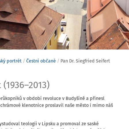
ký portrét
Čestní občané
Pan Dr. Siegfried Seifert
gfried Seif
t (1936–2013)
 průkopníků v období revoluce v Budyšíně a přinesl
l chrámové klenotnice proslavil naše město i mimo náš
 Vystudoval teologii v Lipsku a promoval ze saské