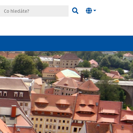
edáte?
Hledat