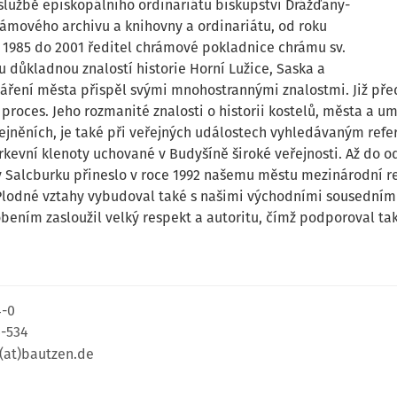
e službě episkopálního ordinariátu biskupství Drážďany-
ámového archivu a knihovny a ordinariátu, od roku
d 1985 do 2001 ředitel chrámové pokladnice chrámu sv.
ou důkladnou znalostí historie Horní Lužice, Saska a
áření města přispěl svými mnohostrannými znalostmi. Již před
proces. Jeho rozmanité znalosti o historii kostelů, města a um
jněních, je také při veřejných událostech vyhledávaným refer
rkevní klenoty uchované v Budyšíně široké veřejnosti. Až do 
 Salcburku přineslo v roce 1992 našemu městu mezinárodní re
Plodné vztahy vybudoval také s našimi východními sousedními
obením zasloužil velký respekt a autoritu, čímž podporoval tak
4-0
4-534
(at)bautzen.de