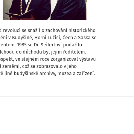
 revolucí se snažil o zachování historického
ění v Budyšíně, Horní Lužici, Čech a Saska se
entem. 1985 se Dr. Seifertovi podařilo
odchodu do důchodu byl jejím ředitelem.
spekt, ve stejném roce zorganizoval výstavu
 zeměmi, což se zobrazovalo v jeho
é jiné budyšínské archivy, muzea a zařízení.