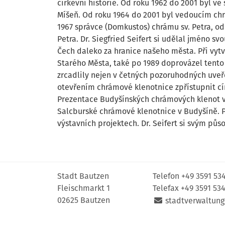
církevní historie. Od roku 1962 do 2001 byl v
Míšeň. Od roku 1964 do 2001 byl vedoucím chr
1967 správce (Domkustos) chrámu sv. Petra, o
Petra. Dr. Siegfried Seifert si udělal jméno sv
Čech daleko za hranice našeho města. Při vytv
Starého Města, také po 1989 doprovázel tento 
zrcadlily nejen v četných pozoruhodných uveře
otevřením chrámové klenotnice zpřístupnit cí
Prezentace Budyšínských chrámových klenot v
Salcburské chrámové klenotnice v Budyšíně. 
výstavních projektech. Dr. Seifert si svým půs
Stadt Bautzen
Telefon +49 3591 53
Fleischmarkt 1
Telefax +49 3591 53
02625 Bautzen
stadtverwaltung