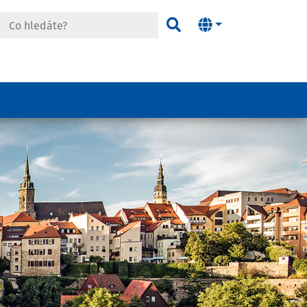
edáte?
Hledat