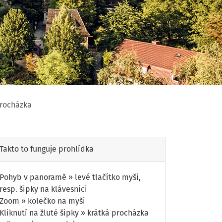
procházka
ka
Takto to funguje prohlídka
Pohyb v panoramě » levé tlačítko myši,
resp. šipky na klávesnici
Zoom » kolečko na myši
Kliknutí na žluté šipky » krátká procházka