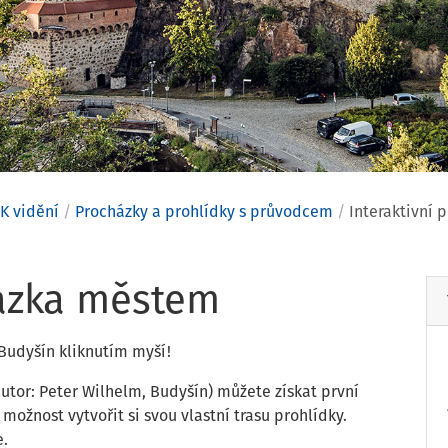
K vidění
Procházky a prohlídky s průvodcem
Interaktivní 
ní procház
házka městem
Budyšín kliknutím myší!
utor: Peter Wilhelm, Budyšín) můžete získat první
žnost vytvořit si svou vlastní trasu prohlídky.
e.