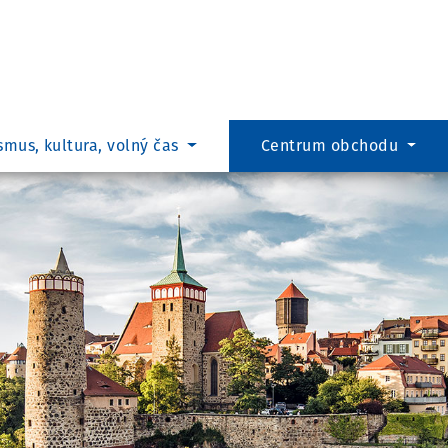
Co hl
smus, kultura, volný čas
Centrum obchodu