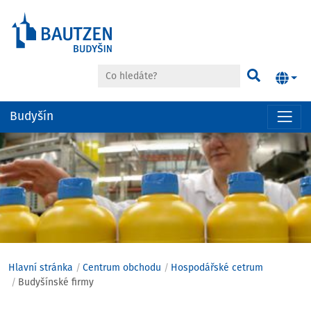
Co hledáte?
Hledat
Budyšín
Hauptregion
der
Seite
anspringen
Hlavní stránka
Centrum obchodu
Hospodářské cetrum
Budyšínské firmy