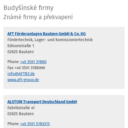
Budyšínské firmy
Budyšínské firmy
Známé firmy a překvapení
AFT Förderanlagen Bautzen GmbH & Co. KG
Fördertechnik, Lager- und Komissioniertechnik
Edisonstraße 1
02625 Bautzen
Phone
+49 3591 37880
Fax +49 3591 3788999
info@AFTBZ.de
www.aft-group.de
ALSTOM Transport Deutschland GmbH
Fabrikstraße 41
02625 Bautzen
Phone
+49 3591 5789313