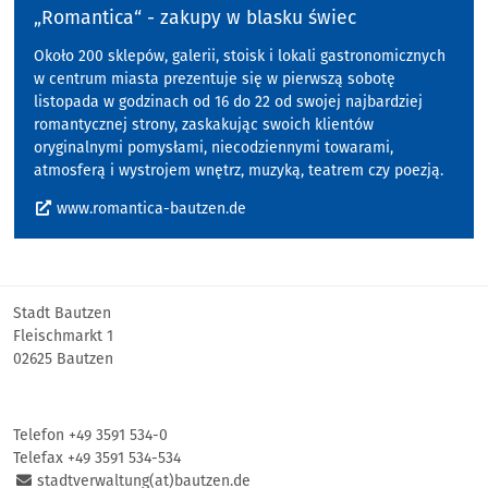
„Romantica“ - zakupy w blasku świec
Około 200 sklepów, galerii, stoisk i lokali gastronomicznych
w centrum miasta prezentuje się w pierwszą sobotę
listopada w godzinach od 16 do 22 od swojej najbardziej
romantycznej strony, zaskakując swoich klientów
oryginalnymi pomysłami, niecodziennymi towarami,
atmosferą i wystrojem wnętrz, muzyką, teatrem czy poezją.
www.romantica-bautzen.de
Stadt Bautzen
Fleischmarkt 1
02625 Bautzen
Telefon +49 3591 534-0
Telefax +49 3591 534-534
stadtverwaltung(at)bautzen.de