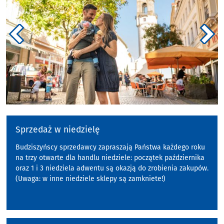
zurück
weite
Sprzedaż w niedzielę
Budziszyńscy sprzedawcy zapraszają Państwa każdego roku
na trzy otwarte dla handlu niedziele: początek października
oraz 1 i 3 niedziela adwentu są okazją do zrobienia zakupów.
(Uwaga: w inne niedziele sklepy są zamkniete!)