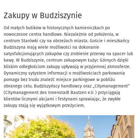
Zakupy w Budziszyn
Zakupy w Budziszynie
Od małych butików w historycznych kamieniczkach po
nowoczesne centra handlowe. Niezależnie od położenia, w
centrum Starówki czy na obrzeżach miasta. Goście i mieszkańcy
Budziszyna mają wiele możliwości na dokonanie
satysfakcjonujących zakupów czy zrobienie przerwy na spacer lub
kawę. W Budziszynie, centrum zakupowym Łużyc Górnych dzięki
bliskim odległościom zakupy upływają w przyjemnej atmosferze.
Dynamiczny sytystem informacji o możliwościach parkowania
pomaga bez trudu znaleźć miejsce parkingowe w pobliżu
obranego celu. Budziszyńscy handlowcy oraz „Citymanagement“
(Citymanagement des Innenstadt Bautzen e.V. ) przyciągają
klientów licznymi akcjami i festynami sprawiając, że zwykłe
zakupy stają się wyjątkowym przeżyciem.