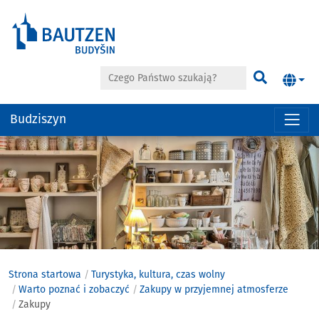
Czego Państwo szukają?
Szukać
Budziszyn
Hauptregion
der
Seite
anspringen
Strona startowa
Turystyka, kultura, czas wolny
Warto poznać i zobaczyć
Zakupy w przyjemnej atmosferze
Zakupy