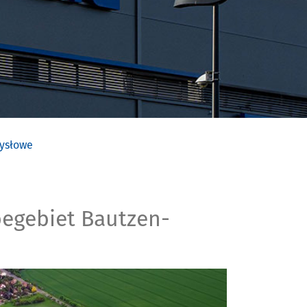
ysłowe
handlowy I
egebiet Bautzen-