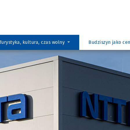
Czego Państ
Turystyka, kultura, czas wolny
Budziszyn jako c