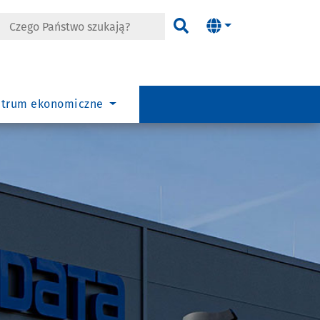
wo szukają?
Szukać
entrum ekonomiczne