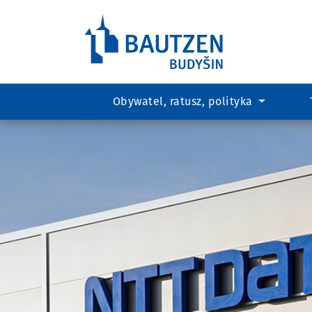
Obywatel, ratusz, polityka
Hauptregion
der
Seite
anspringen