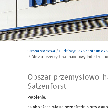
Strona startowa
Budziszyn jako centrum ek
Obszar przemysłowo-handlowy Industrie- u
Obszar pr
Obszar przemysłowo-ha
Salzenforst
Położenie:
na obrzeżach miasta bezpośrednio przy asutos