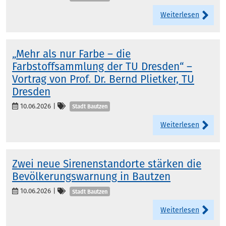
Weiterlesen
„Mehr als nur Farbe – die
Farbstoffsammlung der TU Dresden“ –
Vortrag von Prof. Dr. Bernd Plietker, TU
Dresden
Kategorien
10.06.2026
|
Stadt Bautzen
Weiterlesen
Zwei neue Sirenenstandorte stärken die
Bevölkerungswarnung in Bautzen
Kategorien
10.06.2026
|
Stadt Bautzen
Weiterlesen