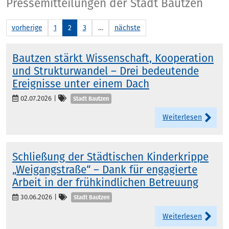
Presse
Pressemitteilungen der Stadt Bautzen
vorherige
1
2
3
…
nächste
Bautzen stärkt Wissenschaft, Kooperation
und Strukturwandel – Drei bedeutende
Ereignisse unter einem Dach
Kategorien
02.07.2026
|
Stadt Bautzen
Weiterlesen
Schließung der Städtischen Kinderkrippe
„Weigangstraße“ – Dank für engagierte
Arbeit in der frühkindlichen Betreuung
Kategorien
30.06.2026
|
Stadt Bautzen
Weiterlesen