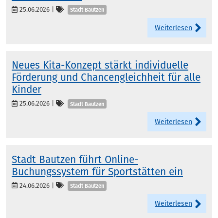
Kategorien
25.06.2026
|
Stadt Bautzen
Weiterlesen
Neues Kita-Konzept stärkt individuelle
Förderung und Chancengleichheit für alle
Kinder
Kategorien
25.06.2026
|
Stadt Bautzen
Weiterlesen
Stadt Bautzen führt Online-
Buchungssystem für Sportstätten ein
Kategorien
24.06.2026
|
Stadt Bautzen
Weiterlesen