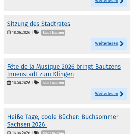
Weiterlesen
Sitzung des Stadtrates
Kategorien
18.06.2026
|
Stadt Bautzen
Weiterlesen
Fête de la Musique 2026 bringt Bautzens
Innenstadt zum Klingen
Kategorien
16.06.2026
|
Stadt Bautzen
Weiterlesen
Heiße Tage, coole Bücher: Buchsommer
Sachsen 2026
Kategorien
16.06.2026
|
Stadt Bautzen