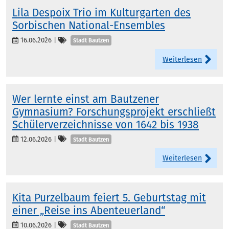
Lila Despoix Trio im Kulturgarten des
Sorbischen National-Ensembles
Kategorien
16.06.2026
|
Stadt Bautzen
Weiterlesen
Wer lernte einst am Bautzener
Gymnasium? Forschungsprojekt erschließt
Schülerverzeichnisse von 1642 bis 1938
Kategorien
12.06.2026
|
Stadt Bautzen
Weiterlesen
Kita Purzelbaum feiert 5. Geburtstag mit
einer „Reise ins Abenteuerland“
Kategorien
10.06.2026
|
Stadt Bautzen