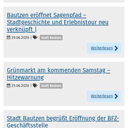
Bautzen eröffnet Sagenpfad –
Stadtgeschichte und Erlebnistour neu
verknüpft |
Kategorien
29.06.2026
|
Stadt Bautzen
Weiterlesen
Grünmarkt am kommenden Samstag –
Hitzewarnung
Kategorien
25.06.2026
|
Stadt Bautzen
Weiterlesen
Stadt Bautzen begrüßt Eröffnung der BFZ-
Geschäftsstelle