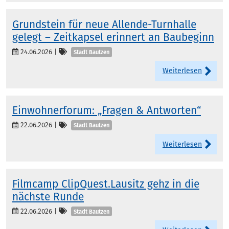
Grundstein für neue Allende-Turnhalle
gelegt – Zeitkapsel erinnert an Baubeginn
Kategorien
24.06.2026
|
Stadt Bautzen
Weiterlesen
Einwohnerforum: „Fragen & Antworten“
Kategorien
22.06.2026
|
Stadt Bautzen
Weiterlesen
Filmcamp ClipQuest.Lausitz gehz in die
nächste Runde
Kategorien
22.06.2026
|
Stadt Bautzen