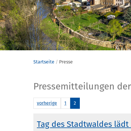
Startseite
Presse
Presse
Pressemitteilungen der
vorherige
1
2
Tag des Stadtwaldes lädt 