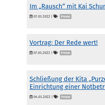
Im „Rausch“ mit Kai Sch
Kategorien
07.03.2022
|
Presse
Vortrag: Der Rede wert!
Kategorien
07.03.2022
|
Presse
Schließung der Kita „Pur
Einrichtung einer Notbet
Kategorien
04.03.2022
|
Presse