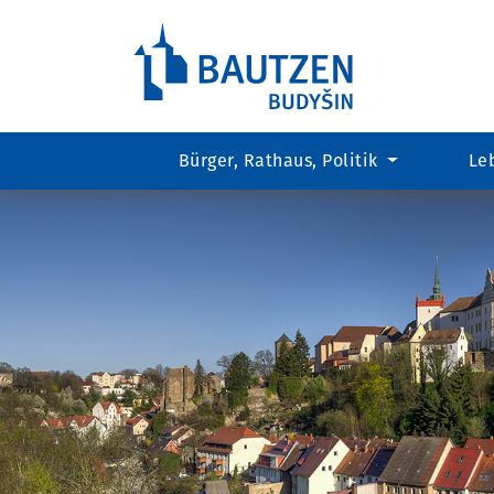
Bürger, Rathaus, Politik
Le
Hauptregion
der
Seite
anspringen