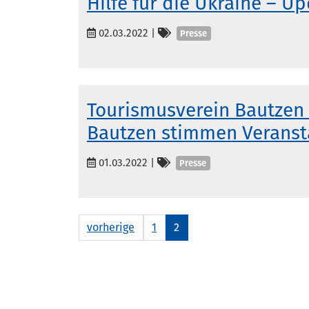
Hilfe für die Ukraine – U
Kategorien
02.03.2022
|
Presse
Tourismusverein Bautzen 
Bautzen stimmen Veranst
Kategorien
01.03.2022
|
Presse
vorherige
1
2