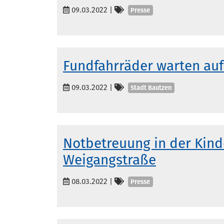
Kategorien
09.03.2022
|
Presse
Fundfahrräder warten auf
Kategorien
09.03.2022
|
Stadt Bautzen
Notbetreuung in der Kind
Weigangstraße
Kategorien
08.03.2022
|
Presse