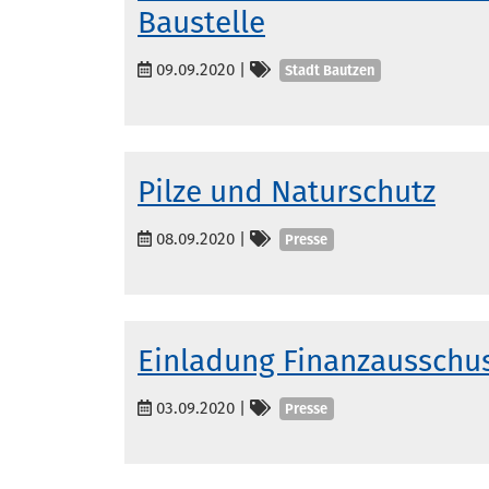
Baustelle
Kategorien
09.09.2020
|
Stadt Bautzen
Pilze und Naturschutz
Kategorien
08.09.2020
|
Presse
Einladung Finanzausschus
Kategorien
03.09.2020
|
Presse