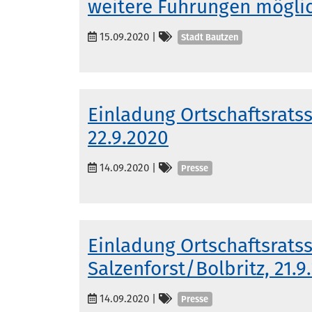
weitere Führungen mögli
Kategorien
15.09.2020
|
Stadt Bautzen
Einladung Ortschaftsratss
22.9.2020
Kategorien
14.09.2020
|
Presse
Einladung Ortschaftsrats
Salzenforst/Bolbritz, 21.9
Kategorien
14.09.2020
|
Presse