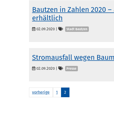
Bautzen in Zahlen 2020 – 
erhältlich
Kategorien
02.09.2020
|
Stadt Bautzen
Stromausfall wegen Ba
Kategorien
02.09.2020
|
Presse
vorherige
1
2