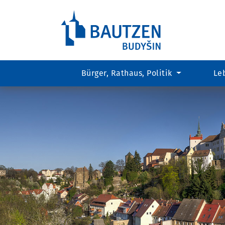
Bürger, Rathaus, Politik
Le
Hauptregion
der
Seite
anspringen