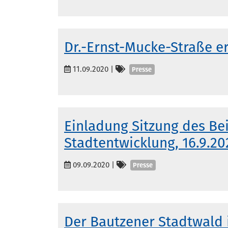
Dr.-Ernst-Mucke-Straße e
Kategorien
11.09.2020
|
Presse
Einladung Sitzung des Bei
Stadtentwicklung, 16.9.20
Kategorien
09.09.2020
|
Presse
Der Bautzener Stadtwald i