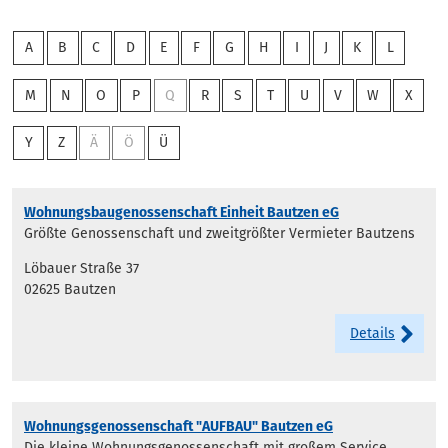
A
B
C
D
E
F
G
H
I
J
K
L
M
N
O
P
Q
R
S
T
U
V
W
X
Y
Z
Ä
Ö
Ü
Wohnungsbaugenossenschaft Einheit Bautzen eG
Größte Genossenschaft und zweitgrößter Vermieter Bautzens
Löbauer Straße 37
02625 Bautzen
Details
Wohnungsgenossenschaft "AUFBAU" Bautzen eG
Die kleine Wohnungsgenossenschaft mit großem Service