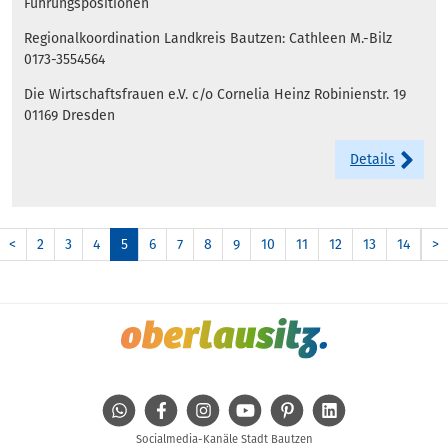
Führungspositionen
Regionalkoordination Landkreis Bautzen: Cathleen M.-Bilz
0173-3554564
Die Wirtschaftsfrauen e.V. c/o Cornelia Heinz Robinienstr. 19
01169 Dresden
Details
<
2
3
4
5
6
7
8
9
10
11
12
13
14
>
WhatsApp
Facebook
Instagram
Youtube
Pinterest
Linkedin
Socialmedia-Kanäle Stadt Bautzen