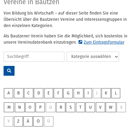
Vereine
Vereine in Bautzen
Von Bildung bis Wirtschaft – auf dieser Seite finden Sie eine
Übersicht über die Bautzener Vereine und Interessensgruppen in
den einzelnen Kategorien.
Als Bautzener Verein haben Sie die Möglichkeit, sich kostenlos in
unsere Vereinsdatenbank einzutragen.
Zum Eintragsformular
A
B
C
D
E
F
G
H
I
J
K
L
M
N
O
P
Q
R
S
T
U
V
W
X
Y
Z
Ä
Ö
Ü