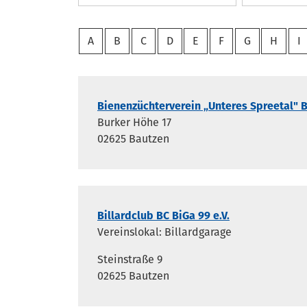
A
B
C
D
E
F
G
H
I
Bienenzüchterverein „Unteres Spreetal" B
Burker Höhe 17
02625 Bautzen
Billardclub BC BiGa 99 e.V.
Vereinslokal: Billardgarage
Steinstraße 9
02625 Bautzen