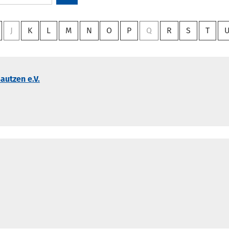
J
K
L
M
N
O
P
Q
R
S
T
autzen e.V.