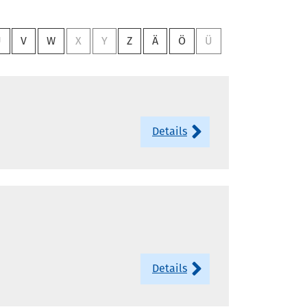
U
V
W
X
Y
Z
Ä
Ö
Ü
Details
Details