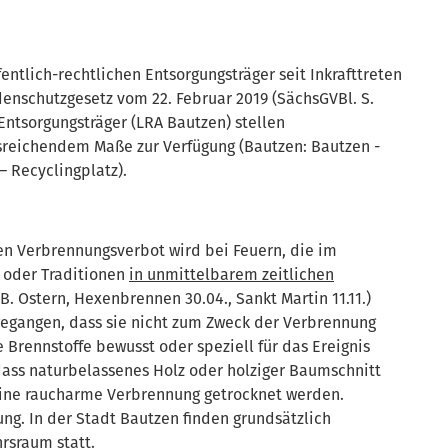
entlich-rechtlichen Entsorgungsträger seit Inkrafttreten
denschutzgesetz vom 22. Februar 2019 (SächsGVBl. S.
 Entsorgungsträger (LRA Bautzen) stellen
reichendem Maße zur Verfügung (Bautzen: Bautzen -
– Recyclingplatz).
n Verbrennungsverbot wird bei Feuern, die im
 oder Traditionen
in unmittelbarem zeitlichen
B. Ostern, Hexenbrennen 30.04., Sankt Martin 11.11.)
egangen, dass sie nicht zum Zweck der Verbrennung
Brennstoffe bewusst oder speziell für das Ereignis
dass naturbelassenes Holz oder holziger Baumschnitt
 eine raucharme Verbrennung getrocknet werden.
ung. In der Stadt Bautzen finden grundsätzlich
rsraum statt.