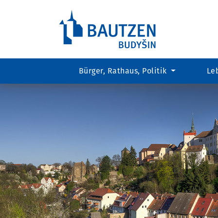
Bürger, Rathaus, Politik
Le
Hauptregion
der
Seite
anspringen