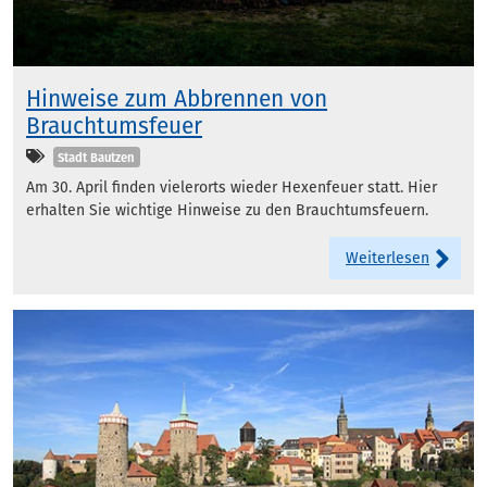
Hinweise zum Abbrennen von
Brauchtumsfeuer
Kategorien
Stadt Bautzen
Am 30. April finden vielerorts wieder Hexenfeuer statt. Hier
erhalten Sie wichtige Hinweise zu den Brauchtumsfeuern.
Weiterlesen