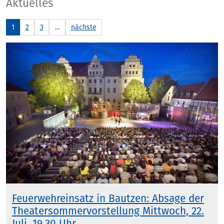
Aktuelles
Aktuelles
1
2
3
…
nächste
Feuerwehreinsatz in Bautzen: Absage der
Theatersommervorstellung Mittwoch, 22.
Juli, 19.30 Uhr